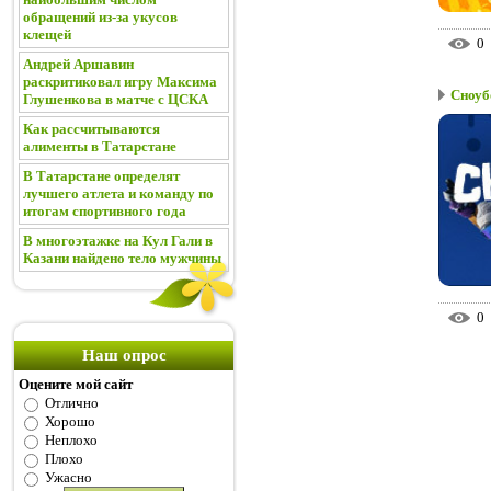
обращений из-за укусов
клещей
0
Андрей Аршавин
раскритиковал игру Максима
Сноуб
Глушенкова в матче с ЦСКА
Как рассчитываются
алименты в Татарстане
В Татарстане определят
лучшего атлета и команду по
итогам спортивного года
В многоэтажке на Кул Гали в
Казани найдено тело мужчины
0
Наш опрос
Оцените мой сайт
Отлично
Хорошо
Неплохо
Плохо
Ужасно