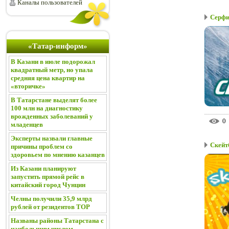
Каналы пользователей
Серфи
«Татар-информ»
В Казани в июле подорожал
квадратный метр, но упала
средняя цена квартир на
«вторичке»
В Татарстане выделят более
100 млн на диагностику
врожденных заболеваний у
0
младенцев
Эксперты назвали главные
Скейт
причины проблем со
здоровьем по мнению казанцев
Из Казани планируют
запустить прямой рейс в
китайский город Чунцин
Челны получили 35,9 млрд
рублей от резидентов ТОР
Названы районы Татарстана с
наибольшим числом