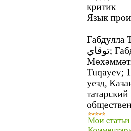
критик
Язык прои
Габдулла Тук
توقاي‎; Габдулла Мухамедгари́фович Тукаев, тат. Габдулла
Мөхәммәтг
Tuqayev; 1
уезд, Каза
татарский
обществен
Мои статьи
Комментари