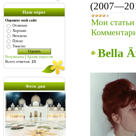
(2007—201
Наш опрос
Мои статьи
Оцените мой сайт
Отлично
Комментари
Хорошо
Неплохо
Плохо
Ужасно
Bella 
Результаты
|
Архив опросов
Всего ответов:
23
Фото дня