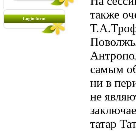
На сесс
также оч
Login form
Т.А.Троф
Поволжья
Антропол
самым об
ни в пер
не явля
заключае
татар Та