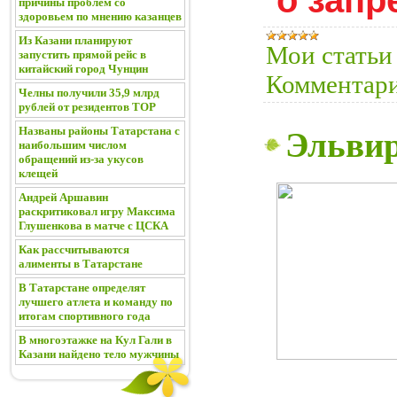
причины проблем со
здоровьем по мнению казанцев
Из Казани планируют
Мои статьи
запустить прямой рейс в
китайский город Чунцин
Комментари
Челны получили 35,9 млрд
рублей от резидентов ТОР
Названы районы Татарстана с
Эльви
наибольшим числом
обращений из-за укусов
клещей
Андрей Аршавин
раскритиковал игру Максима
Глушенкова в матче с ЦСКА
Как рассчитываются
алименты в Татарстане
В Татарстане определят
лучшего атлета и команду по
итогам спортивного года
В многоэтажке на Кул Гали в
Казани найдено тело мужчины