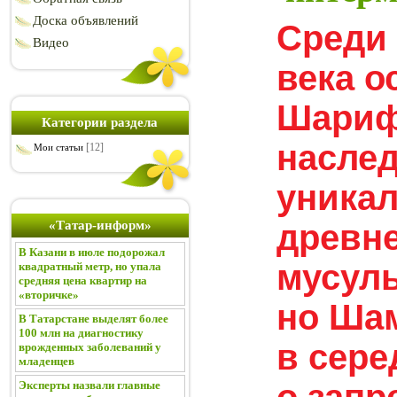
Доска объявлений
Среди 
Видео
века о
Шари
Категории раздела
насле
[12]
Мои статьи
уника
древне
«Татар-информ»
В Казани в июле подорожал
мусуль
квадратный метр, но упала
средняя цена квартир на
«вторичке»
но Ша
В Татарстане выделят более
100 млн на диагностику
в сер
врожденных заболеваний у
младенцев
о запр
Эксперты назвали главные