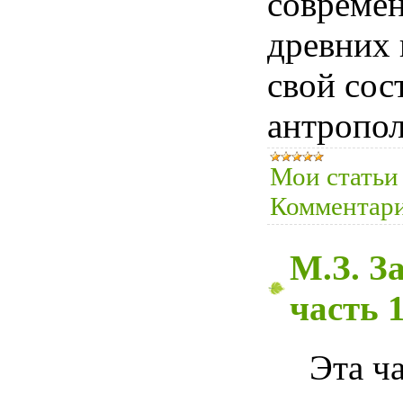
современ
древних 
свой сос
антропол
Мои статьи
Комментари
М.З. З
часть 
Эта ч