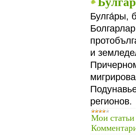
Булга
Булга́ры, 
Болгарлар,
протобълг
и земледе
Причерном
мигрирова
Подунавье
регионов.
Мои статьи
Комментари