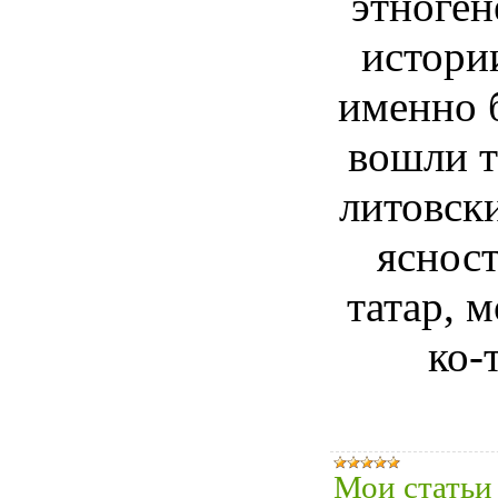
этноген
истории
именно б
вошли т
литовски
ясност
татар, 
ко-
Мои статьи