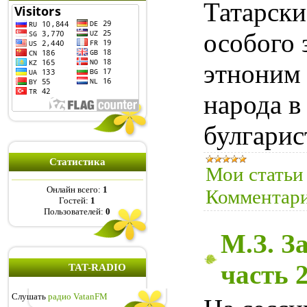
Татарски
особого 
этнони
народа в
булгарис
Статистика
Мои статьи
Онлайн всего:
1
Комментари
Гостей:
1
Пользователей:
0
М.З. З
часть 
TAT-RADIO
Слушать
радио VatanFM