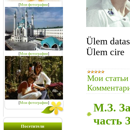
[
Мои фотографии
]
Ülem datas
Ülem cire 
[
Мои фотографии
]
Мои статьи
Комментари
[
Мои фотографии
]
М.З. З
часть 
Посетители