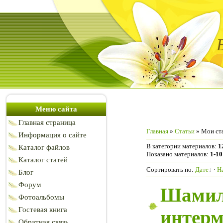
Меню сайта
Главная страница
Главная
»
Статьи
» Мои ст
Информация о сайте
В категории материалов
:
1
Каталог файлов
Показано материалов
:
1-10
Каталог статей
Сортировать по
:
Дате
·
Н
Блог
Форум
Шамиль
Фотоальбомы
Гостевая книга
интер
Обратная связь